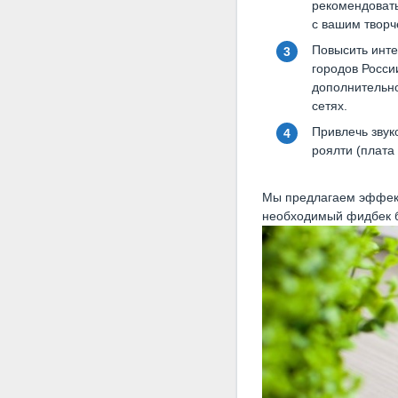
рекомендовать
с вашим творч
Повысить инте
городов Росси
дополнительно
сетях.
Привлечь звук
роялти (плата 
Мы предлагаем эффекти
необходимый фидбек б