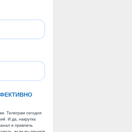
ФФЕКТИВНО
оки. Телеграм сегодня
й. И да, накрутка
канал и привлечь
 учесть, если вы решите