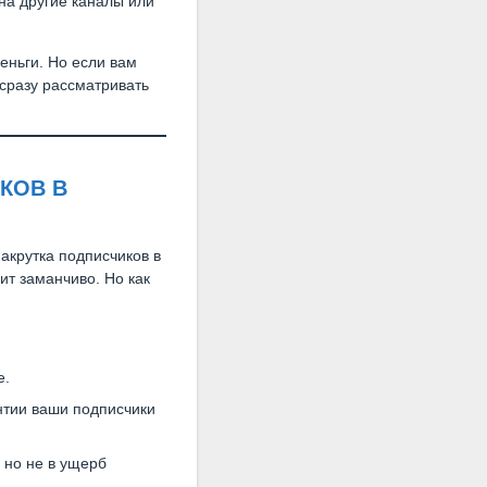
на другие каналы или
деньги. Но если вам
сразу рассматривать
КОВ В
акрутка подписчиков в
ит заманчиво. Но как
е.
нтии ваши подписчики
, но не в ущерб