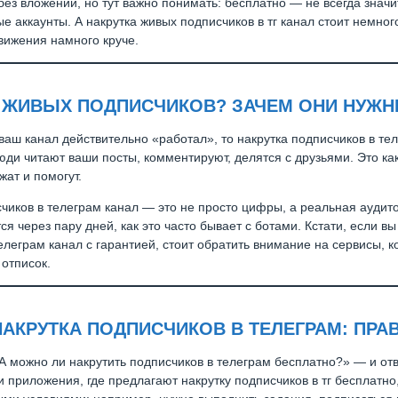
без вложений, но тут важно понимать: бесплатно — не всегда значи
е аккаунты. А накрутка живых подписчиков в тг канал стоит немног
вижения намного круче.
Т ЖИВЫХ ПОДПИСЧИКОВ? ЗАЧЕМ ОНИ НУЖ
 ваш канал действительно «работал», то накрутка подписчиков в т
юди читают ваши посты, комментируют, делятся с друзьями. Это как
жат и помогут.
чиков в телеграм канал — это не просто цифры, а реальная аудито
я через пару дней, как это часто бывает с ботами. Кстати, если вы
елеграм канал с гарантией, стоит обратить внимание на сервисы, 
 отписок.
АКРУТКА ПОДПИСЧИКОВ В ТЕЛЕГРАМ: ПРА
 можно ли накрутить подписчиков в телеграм бесплатно?» — и отв
и приложения, где предлагают накрутку подписчиков в тг бесплатно