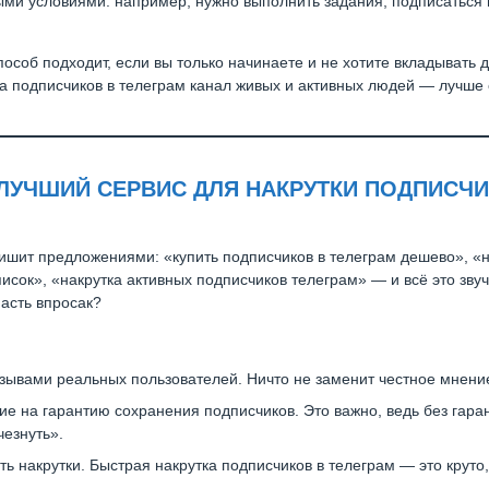
ми условиями: например, нужно выполнить задания, подписаться 
пособ подходит, если вы только начинаете и не хотите вкладывать 
а подписчиков в телеграм канал живых и активных людей — лучше 
ЛУЧШИЙ СЕРВИС ДЛЯ НАКРУТКИ ПОДПИСЧИ
ишит предложениями: «купить подписчиков в телеграм дешево», «н
писок», «накрутка активных подписчиков телеграм» — и всё это звуч
пасть впросак?
зывами реальных пользователей. Ничто не заменит честное мнени
е на гарантию сохранения подписчиков. Это важно, ведь без гара
чезнуть».
ть накрутки. Быстрая накрутка подписчиков в телеграм — это круто