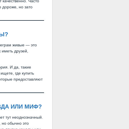
т качественно. Часто
о дороже, но зато
НЫ?
елеграм живые — это
 иметь друзей,
рия. И да, такие
 ищете, где купить
которые предоставляют
ВДА ИЛИ МИФ?
ет тут неоднозначный.
, но обычно это