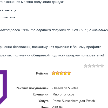
та окончания месяца получения дохода:
 2 месяца;
,5 месяца.
 доход равен 100$, то партнер получит деньги 15.03, а компаньон
ершенно безопасны, поскольку нет привязки к Вашему профилю.
арантию получения обещанной подписки каждому пользователю!
Рейтинг
Рейтинг покупателей
2
based on
5
votes
Компания
Много Голосов
Услуга
Prime Subscribers для Twitch
Цена
RUB
99