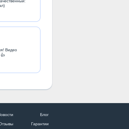
качественный:
ал)
ия! Видео
 👍
овости
Блог
Отзывы
Гарантии