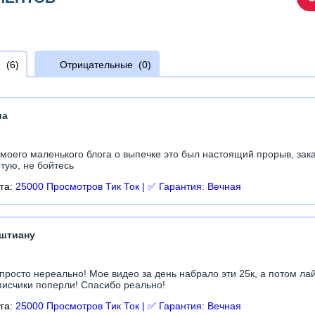
е
(6)
Отрицательные
(0)
ша
моего маленького блога о выпечке это был настоящий прорыв, зак
тую, не бойтесь
уга:
25000 Просмотров Тик Ток | ✅ Гарантия: Вечная
штиану
просто нереально! Мое видео за день набрало эти 25к, а потом ла
писчики поперли! Спасибо реально!
уга:
25000 Просмотров Тик Ток | ✅ Гарантия: Вечная