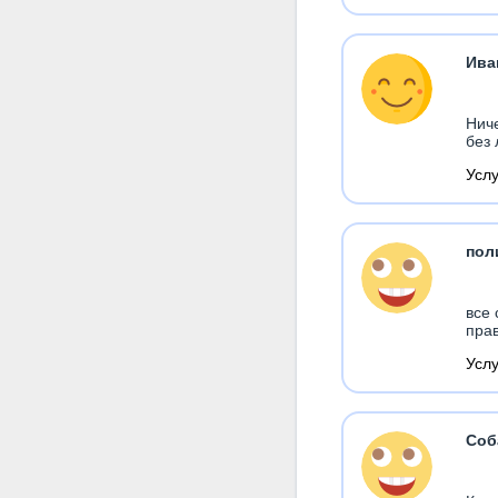
Ива
Нич
без 
Усл
пол
все 
прав
Усл
Соб