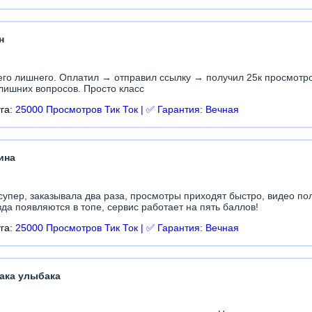
н
его лишнего. Оплатил → отправил ссылку → получил 25к просмотро
лишних вопросов. Просто класс
уга:
25000 Просмотров Тик Ток | ✅ Гарантия: Вечная
ина
супер, заказывала два раза, просмотры приходят быстро, видео по
да появляются в топе, сервис работает на пять баллов!
уга:
25000 Просмотров Тик Ток | ✅ Гарантия: Вечная
ака улыбака