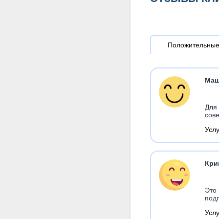
Положительны
Ма
Для 
сове
Усл
Кри
Это 
под
Усл