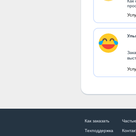
Как 
прос
Усл
Уль
Зака
выст
Усл
Как заказать
Часты
Техподдержка
Контак