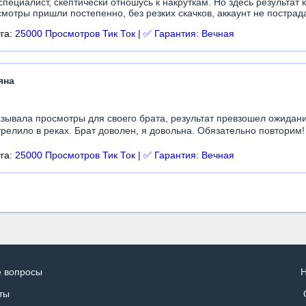
специалист, скептически отношусь к накруткам. Но здесь результат 
мотры пришли постепенно, без резких скачков, аккаунт не пострад
уга:
25000 Просмотров Тик Ток | ✅ Гарантия: Вечная
яна
зывала просмотры для своего брата, результат превзошел ожидан
релило в реках. Брат доволен, я довольна. Обязательно повторим!
уга:
25000 Просмотров Тик Ток | ✅ Гарантия: Вечная
е вопросы
Н
ты