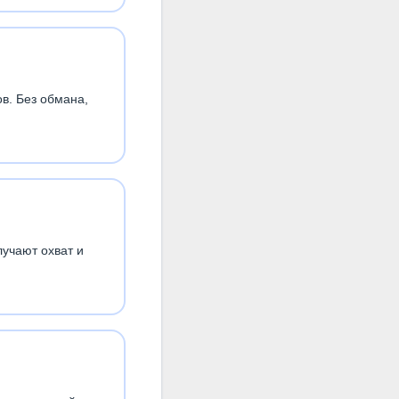
в. Без обмана,
лучают охват и